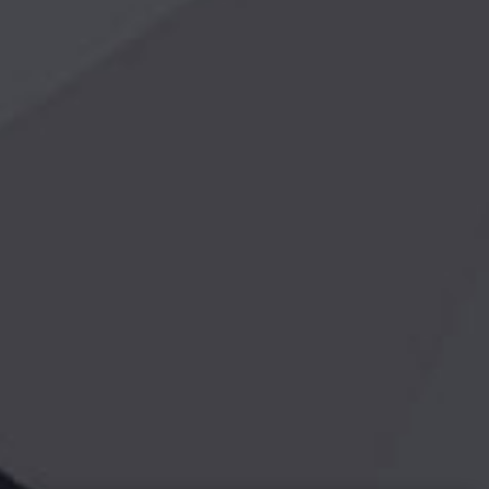
钟天
纪委书记、副总经理
炜
李桂
副总经理
芳
董治
副总经理
国
谢至
财务总监
臻