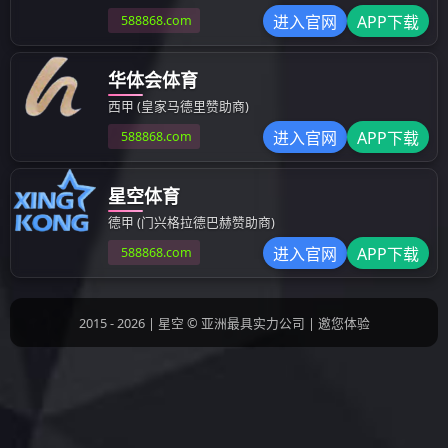
邮箱地址：
cbpump@cbpump.com
版权所有：开云app官方地址-开云online(中国)
技术支持：中企跨境 长沙
IPV4 / IPV6
营业执照
中企跨境-全域组件
制作前进入CSS配置
1.96
样式