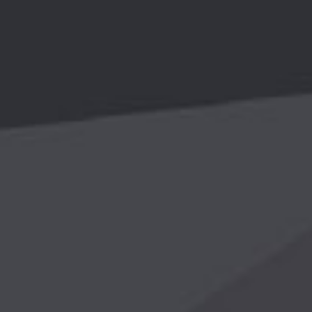
全部分类
首页
陕西湘长泵业科技有限公司
所属区域：
总部
2025年09月10日 14:04