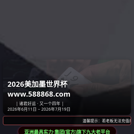
办公网点
网点详细信息
网点名称
陕西湘长泵业科技有限公司
LOGO
所属区域
总部
所在位置
陕西省西安市未央区陕西省西安市未央区
太元路266号华远君城4号楼1单元10层
10806室
邮编
服务电话
13875881032
网址
公众号