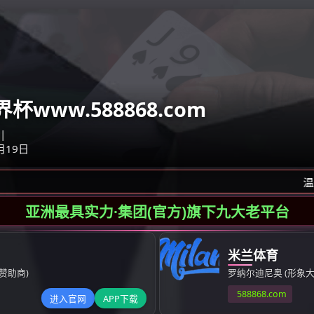
开云app官方地址-开云online(
国)
邮箱地址：
麓松路509号
cbpump@cbpump.com