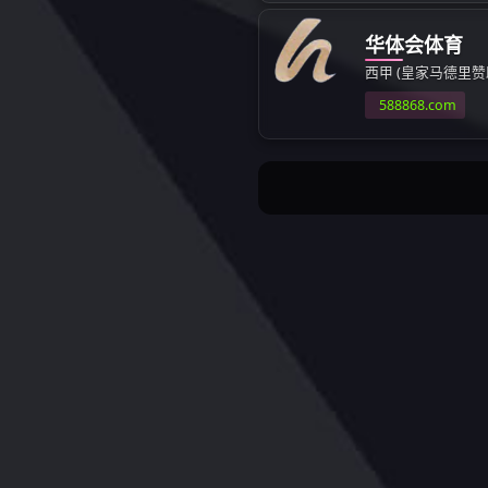
中企跨境-全域组件 1.96
右侧在线客服样式 1,2,3
图片alt标题设置：
表单验证提示文本：
循环体没有内容时：
CSS / JS 文件放置地