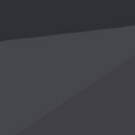
全部分类
首页
广东平海电厂1、2号机组超超临界燃煤机组
我公司向平海电厂一期工程1、2号机组提供的循环水
泵，于2010年10月投产，机组各项性能指标创当时国
内百万机组的最好成绩。