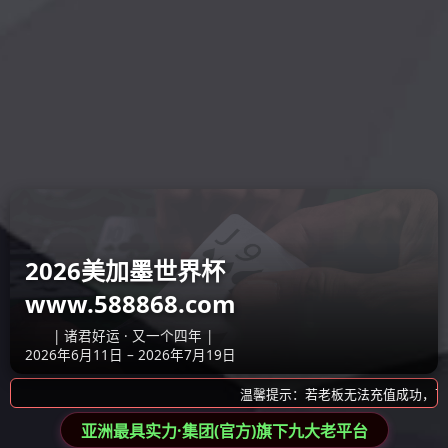
联系方式：
0731-82889999
公司地址：
长沙高新开发区麓松路509号