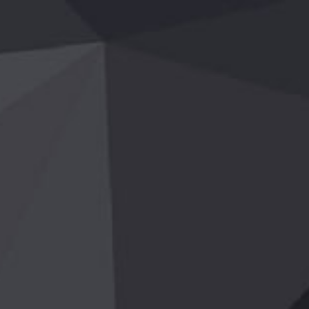
营销网络
新闻资讯
联系我们
Language
年来，从事泵类产品的研发和制造
国际项目