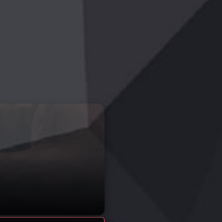
晋开化工投资集团