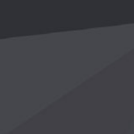
云online(中国)
产品中心
行业解决方案
生产制造
70多
水利、水务领域
核电领域
化工领域
船用领域