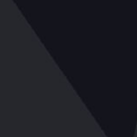
版权所有：开云app官方地址-开云online(中国)
技术支持：中企跨境 长沙
中企跨境-全域组件 1.96
右侧在线客服样式 1,2,3
图片alt标题设置：
表单验证提示文本：
循环体没有内容时：