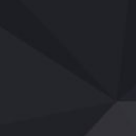
IPV4 / IPV6
营业执照
制作前进入CSS配置样式
1
开云app官方地址-开云online(中国)
Content cannot be empty!