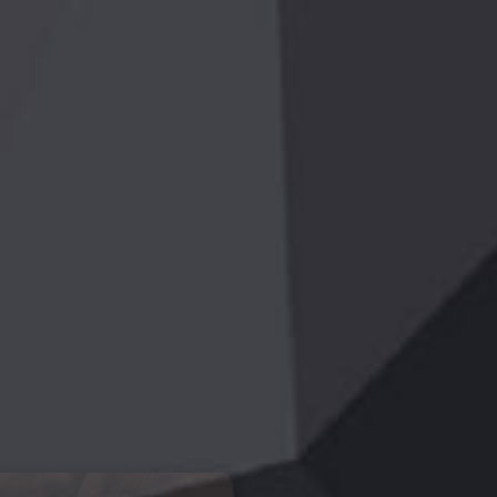
湖南省资水犬木塘水库工程灌区渠首泵站项目