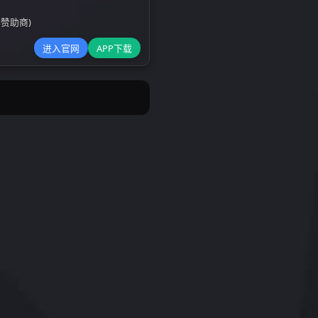
中
产品中
行业解决方
生产制
营销网
新闻资
联系我
心
案
造
络
讯
们
微信公众号