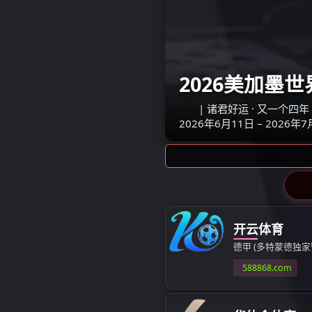
台州市宏泰海港工程挖泥船舱内泥泵水下泵