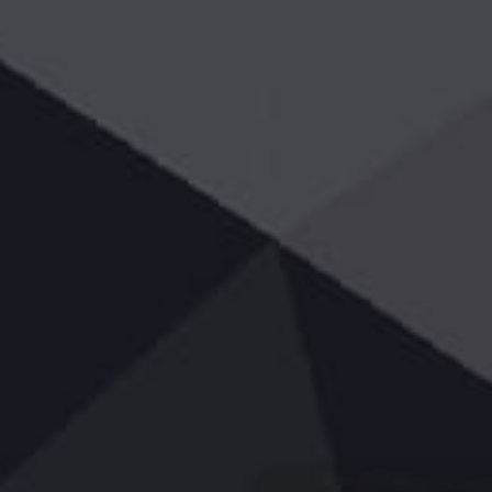
深圳能源河源电厂项目